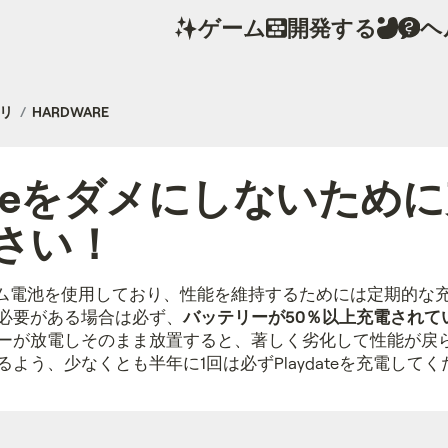
ゲーム
開発する
ヘ
ラリ
HARDWARE
dateをダメにしないため
さい！
リチウム電池を使用しており、性能を維持するためには定期的な
必要がある場合は必ず、
バッテリーが50％以上充電されて
ーが放電しそのまま放置すると、著しく劣化して性能が戻
よう、少なくとも半年に1回は必ずPlaydateを充電して