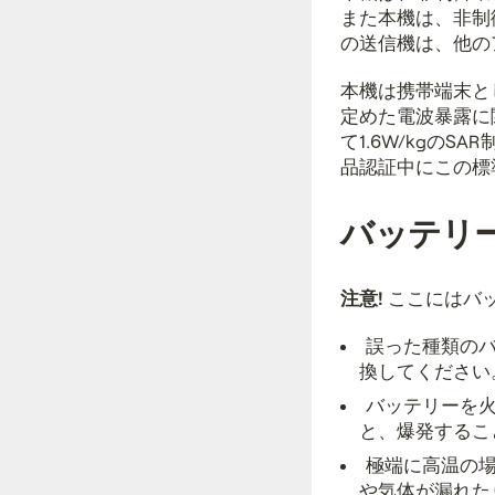
また本機は、非制
の送信機は、他の
本機は携帯端末として、
定めた電波暴露に
て1.6W/kgの
品認証中にこの標
バッテリ
注意!
ここにはバ
誤った種類の
換してください
バッテリーを
と、爆発するこ
極端に高温の
や気体が漏れた