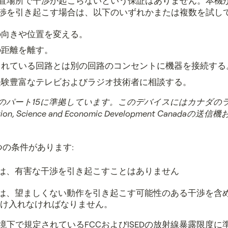
置場所で干渉が起こらないという保証はありません。本機
渉を引き起こす場合は、以下のいずれかまたは複数を試して
の向きや位置を変える。
の距離を離す。
されている回路とは別の回路のコンセントに機器を接続する
経験豊富なテレビおよびラジオ技術者に相談する。
則のパート15に準拠しています。このデバイスにはカナダのラ
on, Science and Economic Development Canada
つの条件があります:
は、有害な干渉を引き起こすことはありません
は、望ましくない動作を引き起こす可能性のある干渉を含
け入れなければなりません。
境下で規定されているFCCおよびISEDの放射線暴露限度に