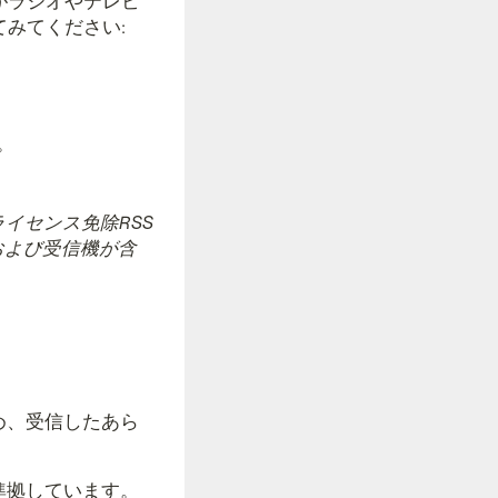
がラジオやテレビ
みてください:
。
イセンス免除RSS
の送信機および受信機が含
め、受信したあら
準拠しています。