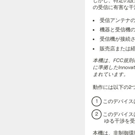
しかし、特定の設
の受信に有害な干
受信アンテナ
機器と受信機
受信機が接続
販売店または
本機は、FCC規
に準拠したInnovati
まれています。
動作には以下の2
このデバイス
このデバイス
ゆる干渉を受
本機は、非制御環