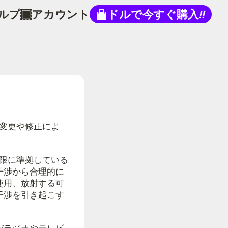
ルプ
アカウント
ドルで今すぐ購入
!!
の変更や修正によ
制限に準拠している
干渉から合理的に
使用、放射する可
干渉を引き起こす